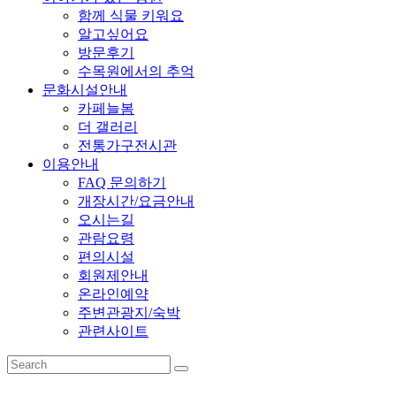
함께 식물 키워요
알고싶어요
방문후기
수목원에서의 추억
문화시설안내
카페늘봄
더 갤러리
전통가구전시관
이용안내
FAQ 문의하기
개장시간/요금안내
오시는길
관람요령
편의시설
회원제안내
온라인예약
주변관광지/숙박
관련사이트