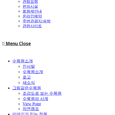
관람요령
편의시설
회원제안내
온라인예약
주변관광지/숙박
관련사이트
Menu
Close
수목원소개
인사말
수목원소개
로고
새소식
그림같은수목원
조감도로 보는 수목원
수목원의 사계
View Point
자연캠프
이야기가 있는 정원