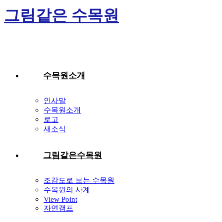
Skip
그림같은 수목원
to
content
수목원소개
인사말
수목원소개
로고
새소식
그림같은수목원
조감도로 보는 수목원
수목원의 사계
View Point
자연캠프