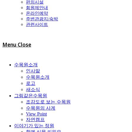
편의시설
회원제안내
온라인예약
주변관광지/숙박
관련사이트
Menu
Close
수목원소개
인사말
수목원소개
로고
새소식
그림같은수목원
조감도로 보는 수목원
수목원의 사계
View Point
자연캠프
이야기가 있는 정원
함께 식물 키워요