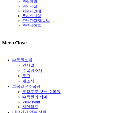
관람요령
편의시설
회원제안내
온라인예약
주변관광지/숙박
관련사이트
Menu
Close
수목원소개
인사말
수목원소개
로고
새소식
그림같은수목원
조감도로 보는 수목원
수목원의 사계
View Point
자연캠프
이야기가 있는 정원