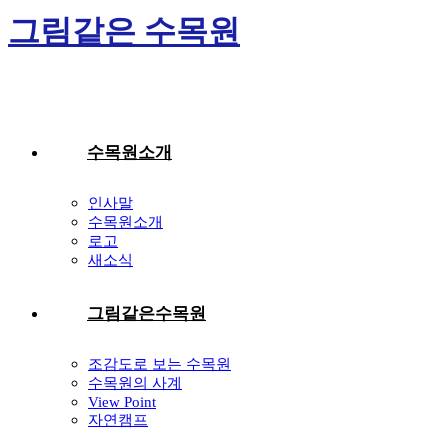
Skip
그림같은 수목원
to
content
수목원소개
인사말
수목원소개
로고
새소식
그림같은수목원
조감도로 보는 수목원
수목원의 사계
View Point
자연캠프