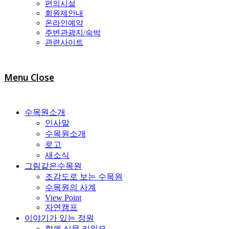
편의시설
회원제안내
온라인예약
주변관광지/숙박
관련사이트
Menu
Close
수목원소개
인사말
수목원소개
로고
새소식
그림같은수목원
조감도로 보는 수목원
수목원의 사계
View Point
자연캠프
이야기가 있는 정원
함께 식물 키워요