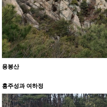
용봉산
홍주성과 여하정