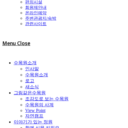
편의시설
회원제안내
온라인예약
주변관광지/숙박
관련사이트
Menu
Close
수목원소개
인사말
수목원소개
로고
새소식
그림같은수목원
조감도로 보는 수목원
수목원의 사계
View Point
자연캠프
이야기가 있는 정원
함께 식물 키워요