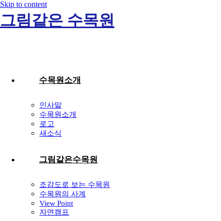
Skip to content
그림같은 수목원
수목원소개
인사말
수목원소개
로고
새소식
그림같은수목원
조감도로 보는 수목원
수목원의 사계
View Point
자연캠프