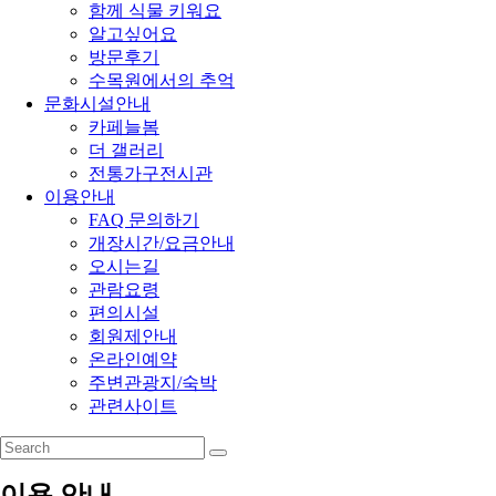
함께 식물 키워요
알고싶어요
방문후기
수목원에서의 추억
문화시설안내
카페늘봄
더 갤러리
전통가구전시관
이용안내
FAQ 문의하기
개장시간/요금안내
오시는길
관람요령
편의시설
회원제안내
온라인예약
주변관광지/숙박
관련사이트
이용 안내